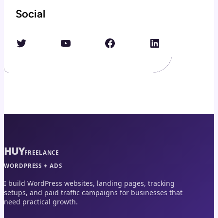
Social
Twitter
YouTube
Facebook
LinkedIn
HUY
FREELANCE
WORDPRESS + ADS
I build WordPress websites, landing pages, tracking
setups, and paid traffic campaigns for businesses that
need practical growth.