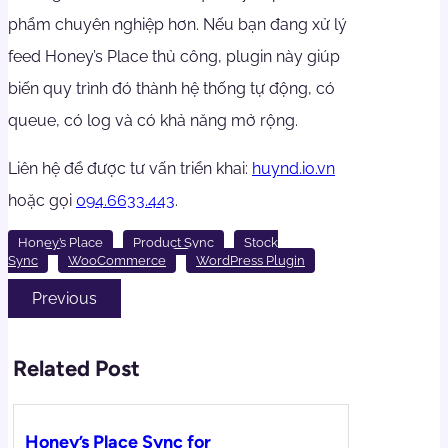
phẩm chuyên nghiệp hơn. Nếu bạn đang xử lý
feed Honey’s Place thủ công, plugin này giúp
biến quy trình đó thành hệ thống tự động, có
queue, có log và có khả năng mở rộng.
Liên hệ để được tư vấn triển khai:
huynd.io.vn
hoặc gọi
094.6633.443
.
Honey’s Place
Product Sync
Stock
Sync
WooCommerce
WordPress Plugin
Previous
Related Post
Honey’s Place Sync for