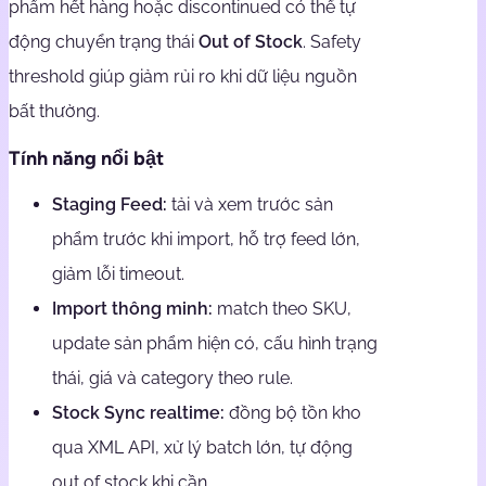
phẩm hết hàng hoặc discontinued có thể tự
động chuyển trạng thái
Out of Stock
. Safety
threshold giúp giảm rủi ro khi dữ liệu nguồn
bất thường.
Tính năng nổi bật
Staging Feed:
tải và xem trước sản
phẩm trước khi import, hỗ trợ feed lớn,
giảm lỗi timeout.
Import thông minh:
match theo SKU,
update sản phẩm hiện có, cấu hình trạng
thái, giá và category theo rule.
Stock Sync realtime:
đồng bộ tồn kho
qua XML API, xử lý batch lớn, tự động
out of stock khi cần.