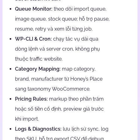
Queue Monitor:
theo dõi import queue,
image queue, stock queue; hỗ trợ pause,
resume, retry và xem lỗi từng job.
WP-CLI & Cron:
chạy tác vụ dài qua
dòng lệnh và server cron, không phụ
thuộc traffic website.
Category Mapping:
map category,
brand, manufacturer từ Honey’s Place
sang taxonomy WooCommerce.
Pricing Rules:
markup theo phần trăm
hoặc số tiền cố định, preview giá trước
khi import.
Logs & Diagnostics:
lưu lịch sử sync, log
theo SKU, hỗ trợ export CSV để debug