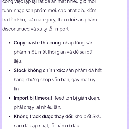
công việc lặp lại rất dễ ăn mất nhiều giờ mỗi
tuần: nhập sản phẩm mới, cập nhật giá, kiểm
tra tồn kho, sửa category, theo dõi sản phẩm
discontinued và xử lý lỗi import.
Copy-paste thủ công:
nhập từng sản
phẩm một, mất thời gian và dễ sai dữ
liệu.
Stock không chính xác:
sản phẩm đã hết
hàng nhưng shop vẫn bán, gây mất uy
tín.
Import bị timeout:
feed lớn bị gián đoạn,
phải chạy lại nhiều lần.
Không track được thay đổi:
khó biết SKU
nào đã cập nhật, lỗi nằm ở đâu.