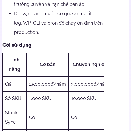
thường xuyên và hạn chế bán ảo.
Đội vận hành muốn có queue monitor,
log, WP-CLI và cron để chạy ổn định trên
production.
Gói sử dụng
Tính
Cơ bản
Chuyên nghiệp
Doanh
năng
Giá
1,500,000đ/năm
3,000,000đ/năm
5,000,
Số SKU
1,000 SKU
10,000 SKU
Không g
Stock
Có
Có
Có
Sync