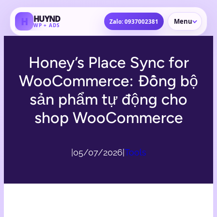
Skip
HUYND
H
to
Menu
Zalo: 0937002381
WP + ADS
content
Honey’s Place Sync for
WooCommerce: Đồng bộ
sản phẩm tự động cho
shop WooCommerce
|
05/07/2026
|
Tools