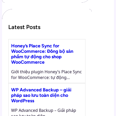
r
c
h
Latest Posts
Honey’s Place Sync for
WooCommerce: Đồng bộ sản
phẩm tự động cho shop
WooCommerce
Giới thiệu plugin Honey’s Place Sync
for WooCommerce: tự động…
WP Advanced Backup – giải
pháp sao lưu toàn diện cho
WordPress
WP Advanced Backup – Giải pháp
sao lưu toàn diện…